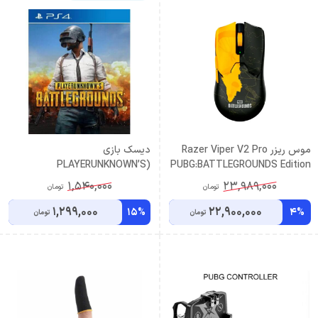
موس ریزر Razer Viper V2 Pro
دیسک بازی
(PLAYERUNKNOWN’S
PUBG:BATTLEGROUNDS Edition
BATTLEGROUNDS (PUBG
1,540,000
23,989,000
تومان
تومان
(کارکرده)
1,299,000
22,900,000
15%
4%
تومان
تومان