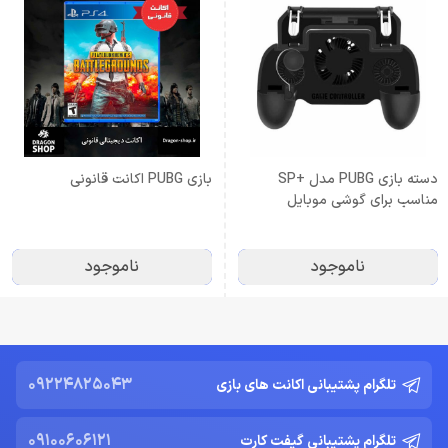
دسته بازی PUBG مدل +SP
بازی PUBG اکانت قانونی
مناسب برای گوشی موبایل
Gaming Controller
ناموجود
ناموجود
09224825043
تلگرام پشتیبانی اکانت های بازی
09100606121
تلگرام پشتیبانی گیفت کارت