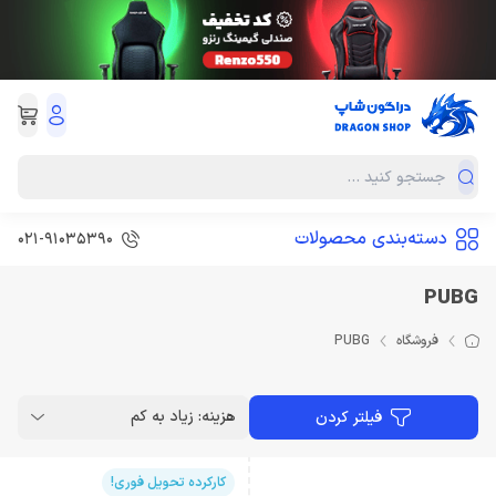
دسته‌بندی محصولات
021-91035390
PUBG
فروشگاه
PUBG
هزینه: زیاد به کم
فیلتر کردن
کارکرده تحویل فوری!