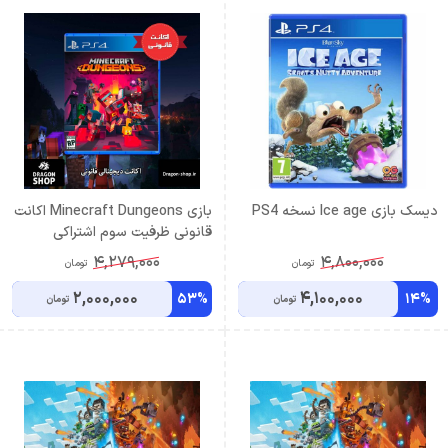
دیسک بازی Ice age نسخه PS4
بازی Minecraft Dungeons اکانت
قانونی ظرفیت سوم اشتراکی
4,279,000
4,800,000
تومان
تومان
2,000,000
4,100,000
53%
14%
تومان
تومان