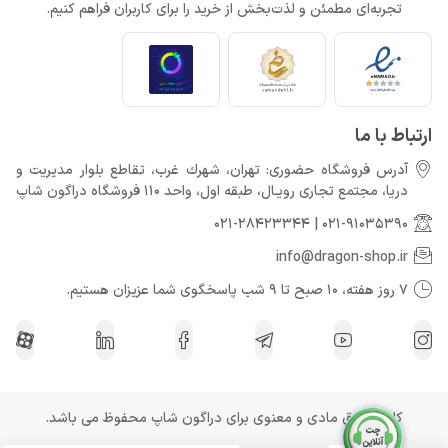
تجربه‌ای مطمئن و لذت‌بخش از خرید را برای کاربران فراهم کنیم.
ارتباط با ما
آدرس فروشگاه حضوری: تهران، شهرك غرب، تقاطع بلوار مدیریت و
دريا، مجتمع تجارى رويـال، طبقه اول، واحد 110 فروشگاه دراگون شاپ
021-28423344
|
021-91035390
info@dragon-shop.ir
7 روز هفته، 10 صبح تا 9 شب پاسخگوی شما عزیزان هستیم.
کلیه حقوق مادی و معنوی برای دراگون شاپ محفوظ می باشد.