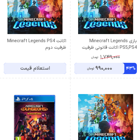
بازی Minecraft Legends
اكانت Minecraft Legends PS4
PS5,PS4 اکانت قانونی ظرفیت
ظرفيت دوم
سوم اشتراکی
1,749,000
تومان
990,000
استعلام قیمت
43%
تومان