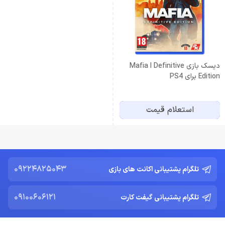
دیسک بازی Mafia I Definitive
Edition برای PS4
استعلام قیمت
09224825043
تلگرام پشتیبانی اکانت های بازی
09100606121
تلگرام پشتیبانی گیفت کارت