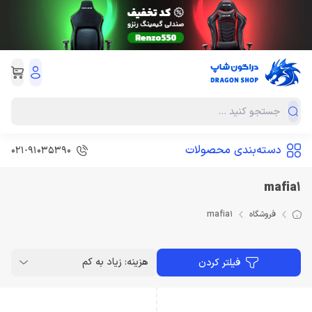
دسته‌بندی محصولات
021-91035390
mafia1
فروشگاه
mafia1
هزینه: زیاد به کم
فیلتر کردن