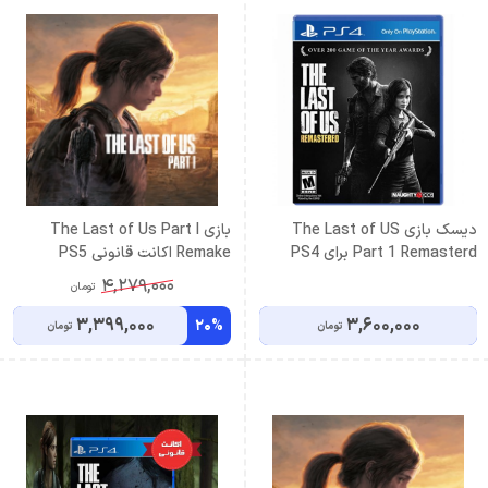
دیسک بازی The Last of US
بازی The Last of Us Part I
Part 1 Remasterd برای PS4
Remake اکانت قانونی PS5
4,279,000
تومان
3,399,000
3,600,000
20%
تومان
تومان