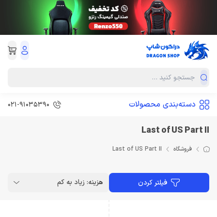
دسته‌بندی محصولات
021-91035390
Last of US Part II
فروشگاه
Last of US Part II
هزینه: زیاد به کم
فیلتر کردن