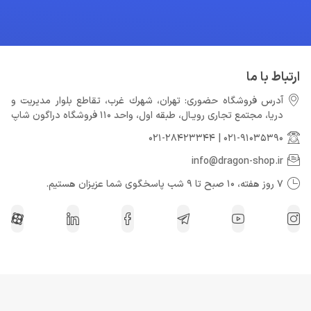
ارتباط با ما
آدرس فروشگاه حضوری: تهران، شهرك غرب، تقاطع بلوار مدیریت و
دريا، مجتمع تجارى رويـال، طبقه اول، واحد 110 فروشگاه دراگون شاپ
021-28423344
|
021-91035390
info@dragon-shop.ir
7 روز هفته، 10 صبح تا 9 شب پاسخگوی شما عزیزان هستیم.