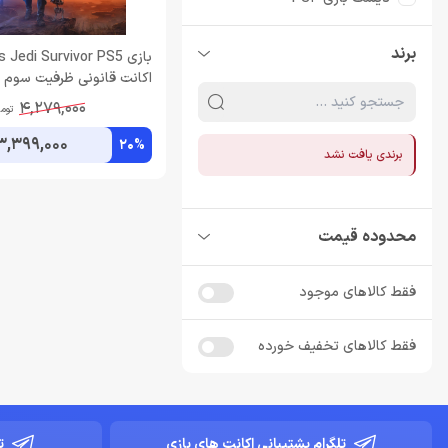
برند
بازى Jedi Survivor PS5
اکانت قانونی ظرفیت سوم ا
4,279,000
توم
3,399,000
20%
برندی یافت نشد
محدوده قیمت
فقط کالاهای موجود
فقط کالاهای تخفیف خورده
تلگرام پشتیبانی اکانت های بازی
ت