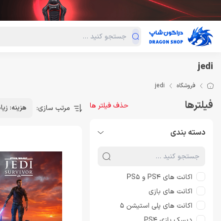
دسته‌بندی محصولات
فروش ویژه
دراگون لند
درا
jedi
فروشگاه
jedi
فیلترها
حذف فیلتر ها
هزینه: زیا
مرتب سازی:
دسته بندی
اکانت های PS4 و PS5
اکانت های بازی
اکانت های پلی استیشن 5
دیسک بازی PS4