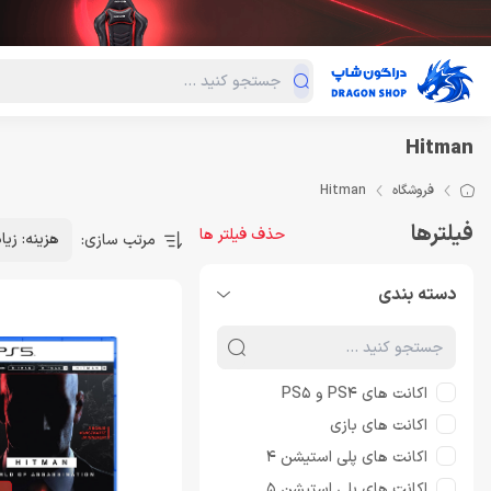
دسته‌بندی محصولات
فروش ویژه
دراگون لند
درا
Hitman
فروشگاه
Hitman
فیلترها
حذف فیلتر ها
هزینه: زیا
مرتب سازی:
دسته بندی
اکانت های PS4 و PS5
اکانت های بازی
اکانت های پلی استیشن 4
اکانت های پلی استیشن 5