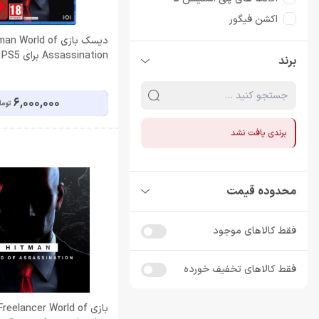
اکشن فیگور
دیسک بازی
دیسک بازی n World of
Assassination برای PS5
برند
دیسک بازی PS4
دیسک بازی PS5
6,000,000
توما
برندی یافت نشد
محدوده قیمت
فقط کالاهای موجود
فقط کالاهای تخفیف خورده
بازی eelancer World of