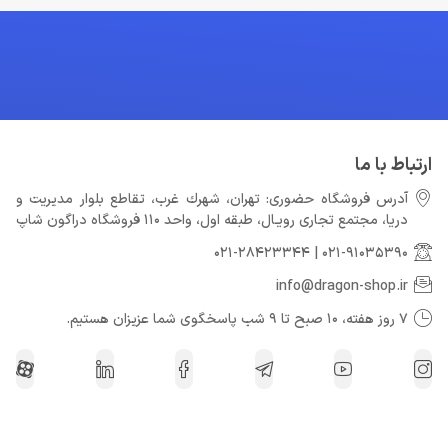
ارتباط با ما
آدرس فروشگاه حضوری: تهران، شهرك غرب، تقاطع بلوار مدیریت و
دريا، مجتمع تجارى رويـال، طبقه اول، واحد 110 فروشگاه دراگون شاپ
021-28423344
|
021-91035390
info@dragon-shop.ir
7 روز هفته، 10 صبح تا 9 شب پاسخگوی شما عزیزان هستیم.