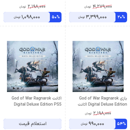
قانونی PS5
2,198,000
4,279,000
تومان
تومان
1,098,000
3,399,000
50%
20%
تومان
تومان
بازی God of War Ragnarok
اكانت God of War Ragnarok
Digital Deluxe Edition اکانت
Digital Deluxe Edition PS5
قانونی PS4
ظرفيت دوم
2,198,000
تومان
990,000
استعلام قیمت
54%
تومان