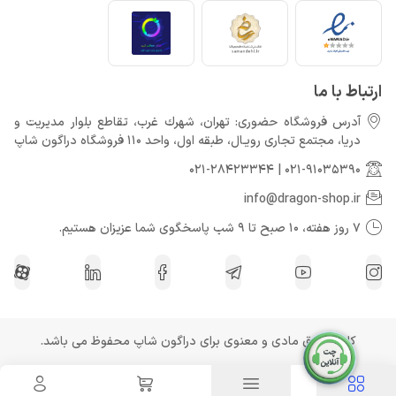
ارتباط با ما
آدرس فروشگاه حضوری: تهران، شهرك غرب، تقاطع بلوار مدیریت و
دريا، مجتمع تجارى رويـال، طبقه اول، واحد 110 فروشگاه دراگون شاپ
021-28423344
|
021-91035390
info@dragon-shop.ir
7 روز هفته، 10 صبح تا 9 شب پاسخگوی شما عزیزان هستیم.
کلیه حقوق مادی و معنوی برای دراگون شاپ محفوظ می باشد.