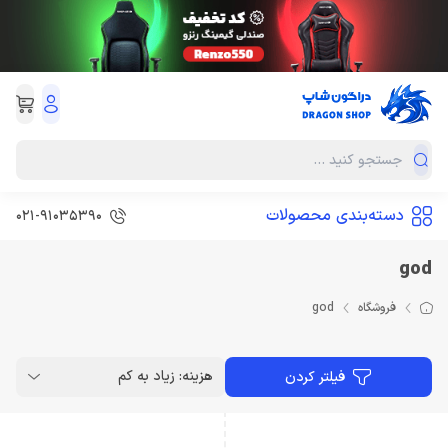
دسته‌بندی محصولات
021-91035390
god
فروشگاه
god
هزینه: زیاد به کم
فیلتر کردن