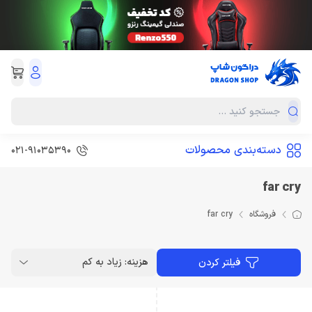
دسته‌بندی محصولات
021-91035390
far cry
فروشگاه
far cry
هزینه: زیاد به کم
فیلتر کردن