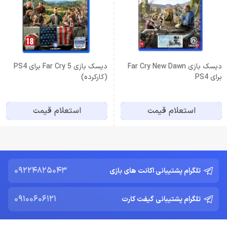
دیسک بازی Far Cry New Dawn
دیسک بازی Far Cry 5 برای PS4
برای PS4
(کارکرده)
استعلام قیمت
استعلام قیمت
09224825043
تلگرام پشتیبانی اکانت های بازی
09100606121
تلگرام پشتیبانی گیفت کارت