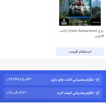
بازی Crysis Remastered اکانت
قانونی
استعلام قیمت
09224825043
تلگرام پشتیبانی اکانت های بازی
09100606121
تلگرام پشتیبانی گیفت کارت