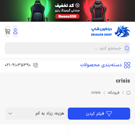
دسته‌بندی محصولات
021-91035390
crisis
فروشگاه
crisis
هزینه: زیاد به کم
فیلتر کردن