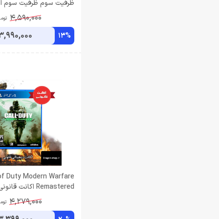
ظرفيت سوم ظرفیت سوم اش
4,590,000
توما
3,990,000
13%
 of Duty Modern Warfare
Remastered اکانت ق
سوم اشتراکی
4,279,000
توم