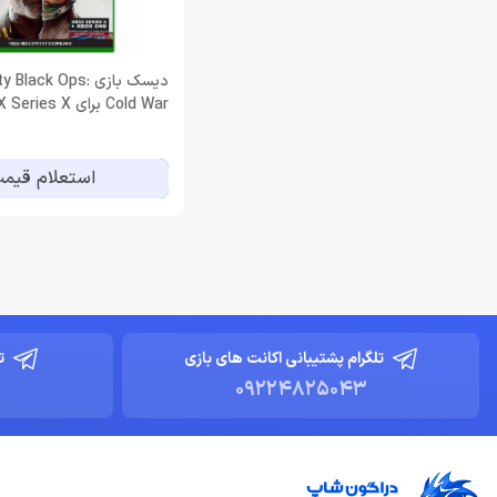
دیسک بازی Black Ops
Cold War برای XBOX Series X
استعلام قیم
تلگرام پشتیبانی اکانت های بازی
ت
09224825043