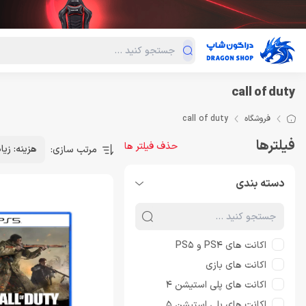
دسته‌بندی محصولات
فروش ویژه
دراگون لند
درا
call of duty
فروشگاه
call of duty
فیلترها
حذف فیلتر ها
هزینه: زیا
مرتب سازی:
دسته بندی
اکانت های PS4 و PS5
اکانت های بازی
اکانت های پلی استیشن 4
اکانت های پلی استیشن 5