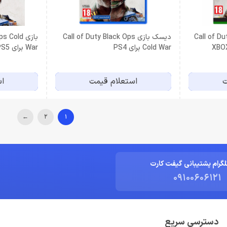
Call of Duty :
دیسک بازی Call of Duty Black Ops
بازی Cold
Cold War برای PS4
War برای PS5 اکانت قانونی
ت
استعلام قیمت
اس
←
2
1
لگرام پشتیبانی گیفت کارت
09100606121
دسترسی سریع