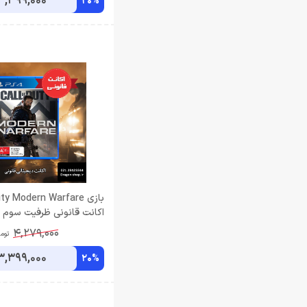
3,399,000
20%
بازی ty Modern Warfare
اکانت قانونی ظرفیت سوم ا
4,279,000
توم
3,399,000
20%