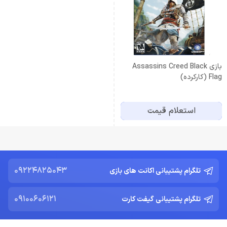
بازی Assassins Creed Black
Flag (کارکرده)
استعلام قیمت
09224825043
تلگرام پشتیبانی اکانت های بازی
09100606121
تلگرام پشتیبانی گیفت کارت