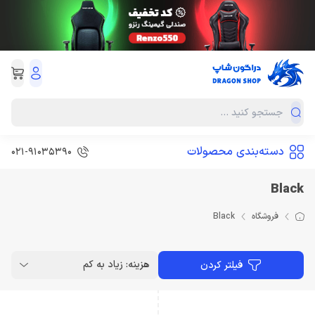
دسته‌بندی محصولات
021-91035390
Black
فروشگاه
Black
هزینه: زیاد به کم
فیلتر کردن