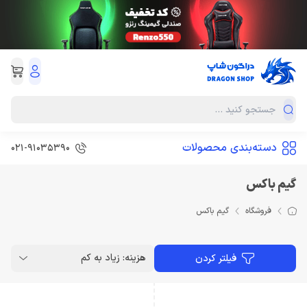
دسته‌بندی محصولات
021-91035390
گیم باکس
فروشگاه
گیم باکس
هزینه: زیاد به کم
فیلتر کردن