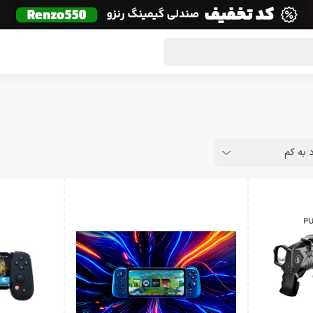
گون لوت
تماس با ما
درباره ما
مجله دراگون شاپ
د به کم