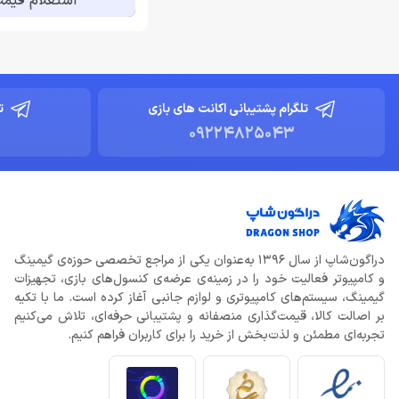
استعلام قیم
اکانت های ایکس باکس
تراست (Trust)
اکانت های بازی
رود (Rode)
اکانت های بازی های VR2
گیگابایت (GIGABYTE)
اکانت های پلی استیشن 4
نرف (Nerf)
اکانت های پلی استیشن 5
اوریکو (Orico)
تلگرام پشتیبانی اکانت های بازی
ت
اکانت های سوئیچ ایکس باکس
09224825043
هایپر ایکس (HyperX)
اکانت های هوم ایکس باکس
توئیستد مایندز (Twisted
Minds)
اکشن فیگور
دیووم (DIVOOM)
ایربادز و هدست های پلی
استیشن 5
Ajazz
ایرپاد
گیم مکس (Gamemax)
دراگون‌شاپ از سال 1396 به‌عنوان یکی از مراجع تخصصی حوزه‌ی گیمینگ
ایکس باکس (کنسول های
و کامپیوتر فعالیت خود را در زمینه‌ی عرضه‌ی کنسول‌های بازی، تجهیزات
کریتیو (Creative)
مایکروسافت)
گیمینگ، سیستم‌های کامپیوتری و لوازم جانبی آغاز کرده است. ما با تکیه
بویا (BOYA)
بر اصالت کالا، قیمت‌گذاری منصفانه و پشتیبانی حرفه‌ای، تلاش می‌کنیم
ایکس باکس سری اس
کینگ استار (Kingstar)
تجربه‌ای مطمئن و لذت‌بخش از خرید را برای کاربران فراهم کنیم.
ایکس باکس سری ایکس
ای دیتا (ADATA)
ایکس باکس گیم پس
الگاتو (Elgato)