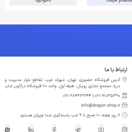
تعلام قیمت
ناموجود
ارتباط با ما
آدرس فروشگاه حضوری: تهران، شهرك غرب، تقاطع بلوار مدیریت و
دريا، مجتمع تجارى رويـال، طبقه اول، واحد 110 فروشگاه دراگون شاپ
021-28423344
|
021-91035390
info@dragon-shop.ir
7 روز هفته، 10 صبح تا 9 شب پاسخگوی شما عزیزان هستیم.