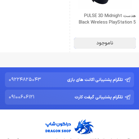
هدست PULSE 3D Midnight
Black Wireless PlayStation 5
(کارکرده)
ناموجود
09224825043
تلگرام پشتیبانی اکانت های بازی
09100606121
تلگرام پشتیبانی گیفت کارت