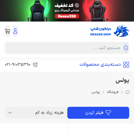
دسته‌بندی محصولات
021-91035390
پولس
فروشگاه
پولس
هزینه: زیاد به کم
فیلتر کردن