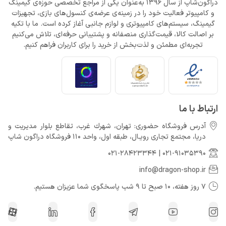
دراگون‌شاپ از سال 1396 به‌عنوان یکی از مراجع تخصصی حوزه‌ی گیمینگ
و کامپیوتر فعالیت خود را در زمینه‌ی عرضه‌ی کنسول‌های بازی، تجهیزات
گیمینگ، سیستم‌های کامپیوتری و لوازم جانبی آغاز کرده است. ما با تکیه
بر اصالت کالا، قیمت‌گذاری منصفانه و پشتیبانی حرفه‌ای، تلاش می‌کنیم
تجربه‌ای مطمئن و لذت‌بخش از خرید را برای کاربران فراهم کنیم.
ارتباط با ما
آدرس فروشگاه حضوری: تهران، شهرك غرب، تقاطع بلوار مدیریت و
دريا، مجتمع تجارى رويـال، طبقه اول، واحد 110 فروشگاه دراگون شاپ
021-28423344
|
021-91035390
info@dragon-shop.ir
7 روز هفته، 10 صبح تا 9 شب پاسخگوی شما عزیزان هستیم.