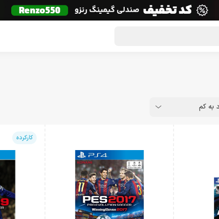
گون لوت
تماس با ما
درباره ما
مجله دراگون شاپ
د به کم
کارکرده