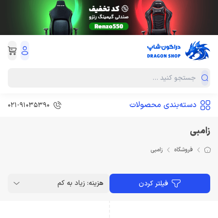
دسته‌بندی محصولات
021-91035390
زامبی
فروشگاه
زامبی
هزینه: زیاد به کم
فیلتر کردن