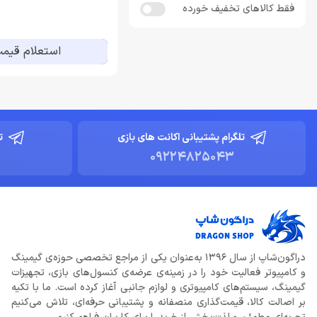
فقط کالاهای تخفیف خورده
اسپیکر برند هارمن
سونی (Sony)
اسپیکرهای پارتی باکس
فنتک (Fantech)
استعلام قیم
اسپیکرهای خانگی
اینتل (Intel)
اسپیکرهای رومیزی
گیم آن (Game on)
اسپیکرهای گیمینگ
سامسونگ (Samsung)
اسپیکرهای همراه
گووی (Govee)
استند پلی استیشن 5
ایکس شات (Xshot)
تلگرام پشتیبانی اکانت های بازی
ت
استند هدست
09224825043
گلوریس (Glorious)
استند هدفون
اونیکوما (Onikuma)
استند و پایه لپ تاپ
رپو (Rapoo)
اسکیت موس
ریث (Wraith)
اشتراک اسپاتیفای
اوست (Awest)
اشتراک های پرمیوم
دراگون‌شاپ از سال 1396 به‌عنوان یکی از مراجع تخصصی حوزه‌ی گیمینگ
دیپ کول (DeepCool)
و کامپیوتر فعالیت خود را در زمینه‌ی عرضه‌ی کنسول‌های بازی، تجهیزات
اکانت های PS4 و PS5
تسکو (TSCO)
گیمینگ، سیستم‌های کامپیوتری و لوازم جانبی آغاز کرده است. ما با تکیه
اکانت های آلتیمیت ایکس باکس
سیلیکون پاور (Silicon Power)
بر اصالت کالا، قیمت‌گذاری منصفانه و پشتیبانی حرفه‌ای، تلاش می‌کنیم