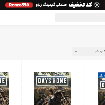
گون لوت
تماس با ما
درباره ما
مجله دراگون شاپ
د به کم