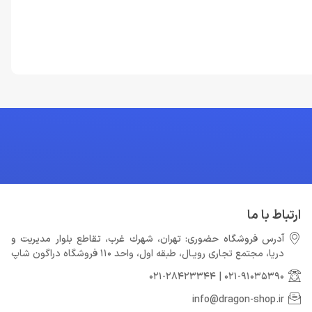
ارتباط با ما
آدرس فروشگاه حضوری: تهران، شهرك غرب، تقاطع بلوار مدیریت و
دريا، مجتمع تجارى رويـال، طبقه اول، واحد 110 فروشگاه دراگون شاپ
021-28423344
|
021-91035390
info@dragon-shop.ir