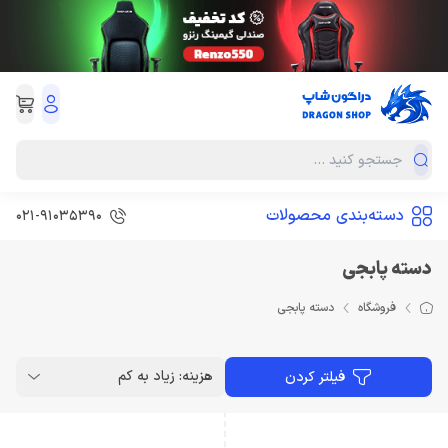
دسته‌بندی محصولات
021-91035390
دسته پابجی
فروشگاه
دسته پابجی
هزینه: زیاد به کم
فیلتر کردن