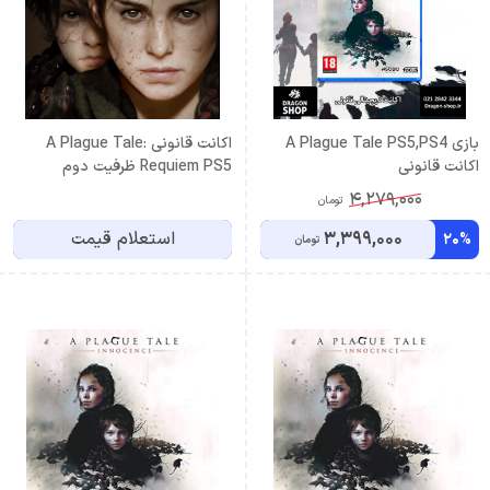
بازی A Plague Tale PS5,PS4
اکانت قانونی A Plague Tale:
اکانت قانونی
Requiem PS5 ظرفیت دوم
4,279,000
تومان
3,399,000
استعلام قیمت
20%
تومان