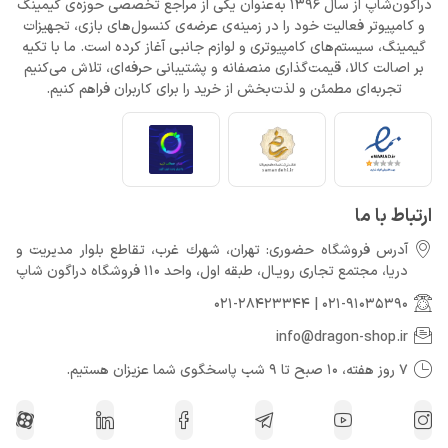
دراگون‌شاپ از سال 1396 به‌عنوان یکی از مراجع تخصصی حوزه‌ی گیمینگ
و کامپیوتر فعالیت خود را در زمینه‌ی عرضه‌ی کنسول‌های بازی، تجهیزات
گیمینگ، سیستم‌های کامپیوتری و لوازم جانبی آغاز کرده است. ما با تکیه
بر اصالت کالا، قیمت‌گذاری منصفانه و پشتیبانی حرفه‌ای، تلاش می‌کنیم
تجربه‌ای مطمئن و لذت‌بخش از خرید را برای کاربران فراهم کنیم.
ارتباط با ما
آدرس فروشگاه حضوری: تهران، شهرك غرب، تقاطع بلوار مدیریت و
دريا، مجتمع تجارى رويـال، طبقه اول، واحد 110 فروشگاه دراگون شاپ
021-28423344
|
021-91035390
info@dragon-shop.ir
7 روز هفته، 10 صبح تا 9 شب پاسخگوی شما عزیزان هستیم.