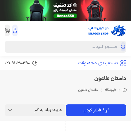
دسته‌بندی محصولات
021-91035390
داستان طاعون
فروشگاه
داستان طاعون
هزینه: زیاد به کم
فیلتر کردن