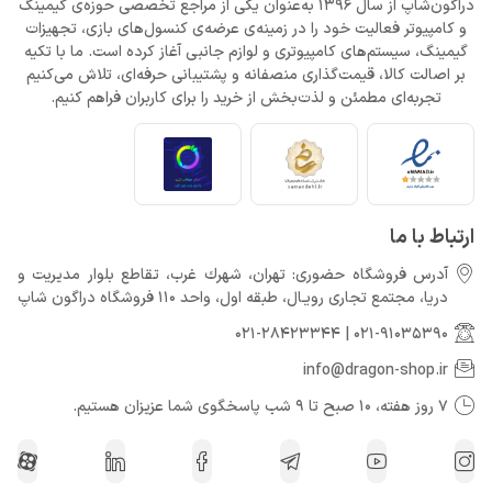
دراگون‌شاپ از سال 1396 به‌عنوان یکی از مراجع تخصصی حوزه‌ی گیمینگ
و کامپیوتر فعالیت خود را در زمینه‌ی عرضه‌ی کنسول‌های بازی، تجهیزات
گیمینگ، سیستم‌های کامپیوتری و لوازم جانبی آغاز کرده است. ما با تکیه
بر اصالت کالا، قیمت‌گذاری منصفانه و پشتیبانی حرفه‌ای، تلاش می‌کنیم
تجربه‌ای مطمئن و لذت‌بخش از خرید را برای کاربران فراهم کنیم.
ارتباط با ما
آدرس فروشگاه حضوری: تهران، شهرك غرب، تقاطع بلوار مدیریت و
دريا، مجتمع تجارى رويـال، طبقه اول، واحد 110 فروشگاه دراگون شاپ
021-28423344
|
021-91035390
info@dragon-shop.ir
7 روز هفته، 10 صبح تا 9 شب پاسخگوی شما عزیزان هستیم.