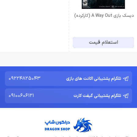
دیسک بازی A Way Out (کارکرده)
استعلام قیمت
09224825043
تلگرام پشتیبانی اکانت های بازی
09100606121
تلگرام پشتیبانی گیفت کارت