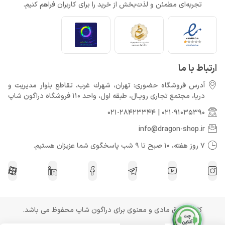
تجربه‌ای مطمئن و لذت‌بخش از خرید را برای کاربران فراهم کنیم.
ارتباط با ما
آدرس فروشگاه حضوری: تهران، شهرك غرب، تقاطع بلوار مدیریت و
دريا، مجتمع تجارى رويـال، طبقه اول، واحد 110 فروشگاه دراگون شاپ
021-28423344
|
021-91035390
info@dragon-shop.ir
7 روز هفته، 10 صبح تا 9 شب پاسخگوی شما عزیزان هستیم.
کلیه حقوق مادی و معنوی برای دراگون شاپ محفوظ می باشد.