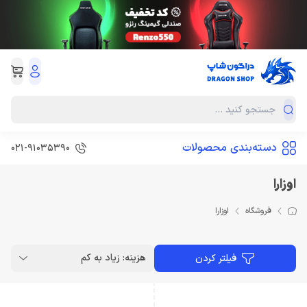
دسته‌بندی محصولات
021-91035390
اوزارا
فروشگاه
اوزارا
هزینه: زیاد به کم
فیلتر کردن