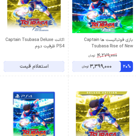
بازی فوتبالیست ها Captain
اكانت Captain Tsubasa Deluxe
Tsubasa Rise of New
PS4 ظرفيت دوم
Champions PS5,PS4 اکانت
4,279,000
تومان
قانونى
3,399,000
استعلام قیمت
20%
تومان