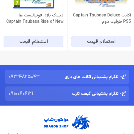
اكانت Captain Tsubasa Deluxe
دیسک بازی فوتبالیست ها
PS5 ظرفيت دوم
Captain Tsubasa Rise of New
Champions (کارکرده)
استعلام قیمت
استعلام قیمت
09224825043
تلگرام پشتیبانی اکانت های بازی
09100606121
تلگرام پشتیبانی گیفت کارت