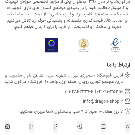
دراگون‌شاپ از سال 1396 به‌عنوان یکی از مراجع تخصصی حوزه‌ی گیمینگ
و کامپیوتر فعالیت خود را در زمینه‌ی عرضه‌ی کنسول‌های بازی، تجهیزات
گیمینگ، سیستم‌های کامپیوتری و لوازم جانبی آغاز کرده است. ما با تکیه
بر اصالت کالا، قیمت‌گذاری منصفانه و پشتیبانی حرفه‌ای، تلاش می‌کنیم
تجربه‌ای مطمئن و لذت‌بخش از خرید را برای کاربران فراهم کنیم.
ارتباط با ما
آدرس فروشگاه حضوری: تهران، شهرك غرب، تقاطع بلوار مدیریت و
دريا، مجتمع تجارى رويـال، طبقه اول، واحد 110 فروشگاه دراگون شاپ
021-28423344
|
021-91035390
info@dragon-shop.ir
7 روز هفته، 10 صبح تا 9 شب پاسخگوی شما عزیزان هستیم.