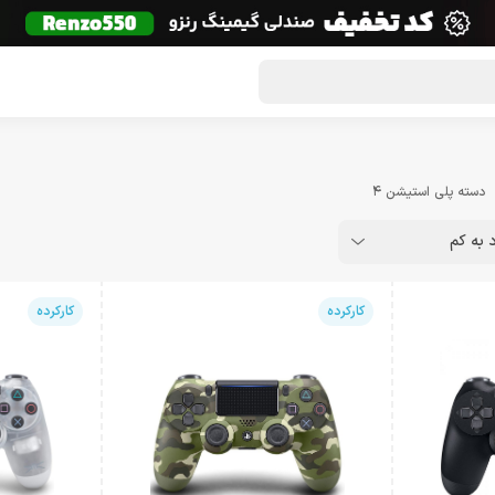
گون لوت
تماس با ما
درباره ما
مجله دراگون شاپ
دسته پلی استیشن 4
د به کم
کارکرده
کارکرده