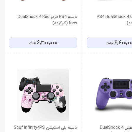
PS4 DualShock 4 Crys
دسته PS4 قرمز DualShock 4 Red
New (کارکرده)
6,300,000
6,400,0
تومان
تومان
دسته PS4 بنفش DualShock 4
دسته پلی استیشن Scuf Infinity4PS