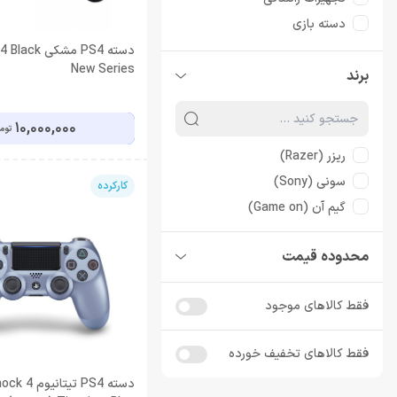
دسته بازی
دسته پلی استیشن 4
دسته PS4 مشکی
New Series
برند
مبدل دسته پلی استیشن 4
10,000,000
توم
ریزر (Razer)
سونی (Sony)
کارکرده
گیم آن (Game on)
محدوده قیمت
فقط کالاهای موجود
فقط کالاهای تخفیف خورده
دسته PS4 تیتان