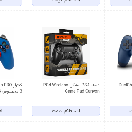
ت
استعلام قیمت
اس
 ای DualShock 4
دسته PS4 مشکی PS4 Wireless
Game Pad Canyon
3 مخصوص PS4 – آبی
ت
استعلام قیمت
اس