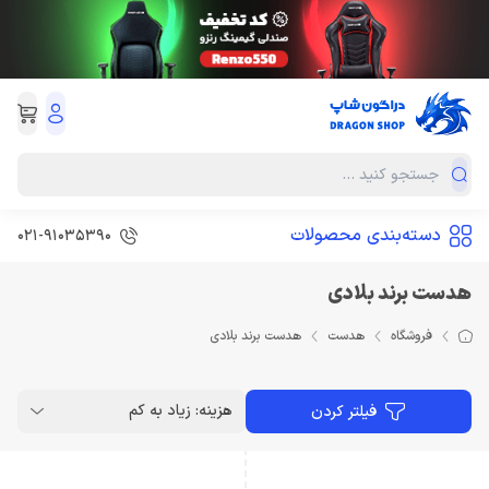
دسته‌بندی محصولات
021-91035390
هدست برند بلادی
فروشگاه
هدست
هدست برند بلادی
هزینه: زیاد به کم
فیلتر کردن