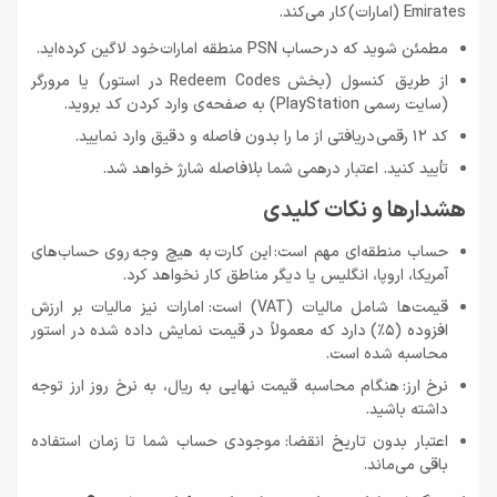
Emirates (امارات) کار می‌کند.
مطمئن شوید که در حساب PSN منطقه امارات خود لاگین کرده‌اید.
از طریق کنسول (بخش Redeem Codes در استور) یا مرورگر
(سایت رسمی PlayStation) به صفحه‌ی وارد کردن کد بروید.
کد 12 رقمی دریافتی از ما را بدون فاصله و دقیق وارد نمایید.
تأیید کنید. اعتبار درهمی شما بلافاصله شارژ خواهد شد.
هشدارها و نکات کلیدی
حساب منطقه‌ای مهم است: این کارت به هیچ وجه روی حساب‌های
آمریکا، اروپا، انگلیس یا دیگر مناطق کار نخواهد کرد.
قیمت‌ها شامل مالیات (VAT) است: امارات نیز مالیات بر ارزش
افزوده (5٪) دارد که معمولاً در قیمت نمایش داده شده در استور
محاسبه شده است.
نرخ ارز: هنگام محاسبه قیمت نهایی به ریال، به نرخ روز ارز توجه
داشته باشید.
اعتبار بدون تاریخ انقضا: موجودی حساب شما تا زمان استفاده
باقی می‌ماند.