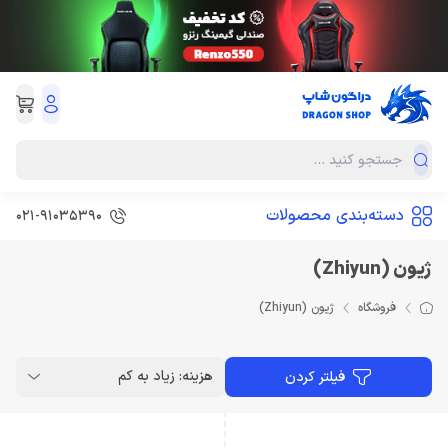
دسته‌بندی محصولات
021-91035390
ژیون (Zhiyun)
فروشگاه
ژیون (Zhiyun)
هزینه: زیاد به کم
فیلتر کردن