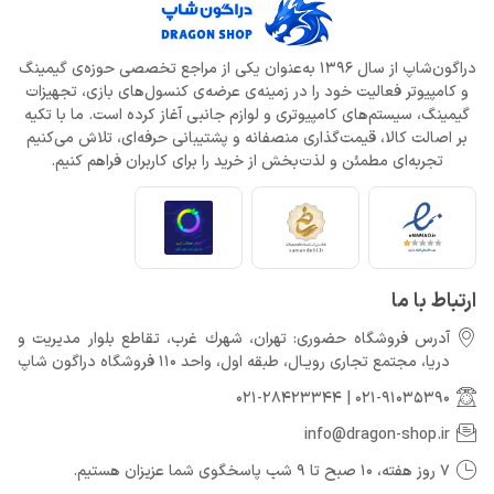
دراگون‌شاپ از سال 1396 به‌عنوان یکی از مراجع تخصصی حوزه‌ی گیمینگ
و کامپیوتر فعالیت خود را در زمینه‌ی عرضه‌ی کنسول‌های بازی، تجهیزات
گیمینگ، سیستم‌های کامپیوتری و لوازم جانبی آغاز کرده است. ما با تکیه
بر اصالت کالا، قیمت‌گذاری منصفانه و پشتیبانی حرفه‌ای، تلاش می‌کنیم
تجربه‌ای مطمئن و لذت‌بخش از خرید را برای کاربران فراهم کنیم.
ارتباط با ما
آدرس فروشگاه حضوری: تهران، شهرك غرب، تقاطع بلوار مدیریت و
دريا، مجتمع تجارى رويـال، طبقه اول، واحد 110 فروشگاه دراگون شاپ
021-28423344
|
021-91035390
info@dragon-shop.ir
7 روز هفته، 10 صبح تا 9 شب پاسخگوی شما عزیزان هستیم.