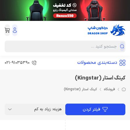
دسته‌بندی محصولات
021-91035390
کینگ استار (Kingstar)
فروشگاه
کینگ استار (Kingstar)
هزینه: زیاد به کم
فیلتر کردن