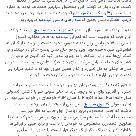
دست مخاطبان می‌رسد. با این حال، در اطلاعاتی که خیلی از مدیران
کمپانی‌های دیگر می‌گویند، این محصول سرگرمی جدید می‌تواند به اندازه
پلی‌استیشن 4
و
ایکس باکس وان
قدرتمند باشد؛ بنابراین در این مقاله به
بررسی عملکرد نسل بعدی ک
نسول‌های دستی نینتندو
می‌پردازیم.
تقریباً نزدیک به شش سال از عمر
کنسول نینتندو سوییچ
می‌گذرد و گفتن
این حرف که عجیب است که کمپانی نینتندو به خاطر عملکرد کنسول
دستی Wii U در پایین‌ترین نقطه عمرش وجود داشت و توسط بازیکنان به
فراموشی سپرده شده بود؛ ولی به هر حال نسل بعدی خانواده نینتندو به
کمک آن‌ها آمد و این شرکت را به چیزی تبدیل کرد که اکنون در برخی از
کشورهای دنیا حکمرانی می‌کند. بازی‌های شرکت ژاپنی مورد بحث ما در آن
سال‌ها چنگی به دل نمی‌زد و انگار همین دیروز بود که داشتیم درباره بی
اهمیت بودن بازارهای نینتندو با دوستانمان بحث می‌کردیم.
اینطور که به نظر می‌رسد، زمان بهترین دوست نینتندو شد و در نهایت
احترام و قدرتی برای او به وجود آورد که حتی سونی هم با داشتن کنسولی
مثل PlayStation Portable یا همان PSP خودمان در خواب نمی‌دید. در
زمان معرفی
کنسول سوییچ
، من یکی از طرفداران آن بودم و عقیده
داشتم که چنین محصولی برای دو سال اول جالب به نظر می‌رسد؛
مخصوصاً اینکه با سیستم سرگرمی جمع و جوری روبه‌رو بودیم که نه تنها
عناوین انحصاری مخصوص به خودش را داشت و برای خیلی از ایرانی‌ها
خاطره‌انگیز بود، بلکه فکر اینکه دیگر قرار نیست با عناوین نسبتاً بی