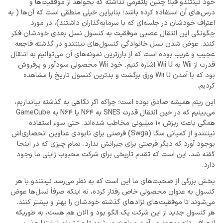
خود نینتندو قبلاً چنین پلتفرمی نداشته که بخواهد از موفقیت‌ها و
درس‌های آن استفاده کرده باشد؛ بنابراین خیلی منطقی است که آن‌ها ( به
اعتراف خودشان در جلسه‌ای که با سرمایه‌گذاران داشتند)، در مورد
چگونگی این انتقال عصبی موفقیت به کنسول نسل بعدی خودشان فکر
کنند. عوض شدن نسل خانوادگی کنسول‌های نینتندو در گذشته فاجعه
عجیب و غریب بوده است که از بارزترین نمونه‌های آن می‌توانیم به انتقال
قدرت از Wii به Wii U اشاره کنیم. خود Wii محصولی سودآور و پرفروش
بود که با آمدن Wii U ورق برگشت و بدترین کنسول تاریخ را مشاهده
کردیم.
این ریتم همیشه صادق بوده است؛ چراکه اگر نگاهی به گذشته بیاندازیم،
می‌بینیم که در حین انتقال قدرت SNES به N64 یا N64 به GameCube
همگی باعث ریزش 10 میلیونی مخاطب شده‌اند. حتی سوء استفاده
نینتندو از کمپانی سگا (Swga) فرصتی برای نابودی عناوین انحصاری‌اش
بوجود آورد که دیگر فرصتی برای جبرانش ندارد. تمام چیزی که در اینجا
گفته شد، این است که تقدم تاریخی برای شرکت محبوب ژاپنی ما وجود
دارد.
بخش بزرگی از صحبت‌های ما این است که به نظر می‌رسد نینتندو با هر
کنسول به عنوان محصولی خاص رفتار کرده، نه اینکه صرفاً نسل‌ها عوض
می‌شوند تا موفقیت‌های نژادهای گذشته خودشان را بهتر و بیشتر کنند.
هر کنسول جدید از این شرکت یک الگو بود و الان هم هست، به طوریکه