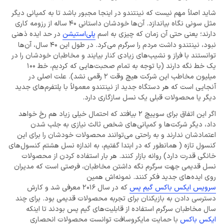
شاید اصلاً مهم نیست که نینتندو در اینجا مجبور باشد تا به کمپانی دیگر
مثل سونی نگاه بیاندازد. آن‌ها خودشان داستانی 40 ساله از رزومه کاری
دارند؛ یعنی حتی آن زمان که چیزی به اسم
پلی‌استیشن
در حد ایده‌ ذهنی
نبود، نینتندو داشت مردم را سرگرم می‌کرد. در طول این 40 سال، آن‌ها
توانستند با فراز و نشیب‌های زیادی کنار بیایند و مخاطبان خودشان را در
یک خط نگه دارند (با توجه به تمام صحبت‌هایی که کردیم، خط 100
میلیون مخاطب این شرکت هیچ وقت 2 رقمی نشد). علت اصلی در
آنجایی است که هر دستگاه جدید از نینتندو معمولاً با پلتفرم‌های جدید
دیگر یا محصولات قبلی یک نسل سازگاری دارد.
اگر این اتفاق برای سوییچ 2 بیافتد که احتمال خیلی زیاد هم رخ خواهد
داد، دیگر شرکت‌ها و کمپانی‌های شخص ثالث نیازی به جلب شدن
اعتمادشان ندارند و به راحتی می‌توانند محصولات خودشان را برای این
کنسول تازه ( همانطور که در ابتدا گفتیم، به اندازه نسل هشتم کنسول‌های
خانگی قدرت دارد) روانه بازار کنند. هر بار استفاده کردن از محصولات
نسل قدیمی جهت سرگرم نگه داشتن مخاطبان، فرصتی است که مدیران
روی ایده‌های جدید فکر کنند. نمونه‌اش همین
سرویس ایکس باکس گیم پس
که در سال 2016 معرفی شد و کارش
دسترسی دادن به بازیکنان برای تجربه محصولات قدیمی بود. برای چند
سال مخاطبان سرگرم استفاده از قابلیت‌های گیم پس بودند تا اینکه
ایکس باکس
با حمایت مایکروسافت توانست محصولات انحصاری