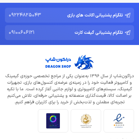
دشمن جدید Resident Evil Requiem؛ قدرتمند تر و ترسناک‌ تر از
Nemesis
09224825043
تلگرام پشتیبانی اکانت های بازی
خرداد 22, 1404
09100606121
تلگرام پشتیبانی گیفت کارت
ادلر: The Outer Worlds 2 تجربه‌ای تازه و کمتر کمدی خواهد بود
خرداد 22, 1404
دلایل شکست Dragon Age: The Veilguard از زبان جیسون شرایر
خرداد 22, 1404
دراگون‌شاپ از سال 1396 به‌عنوان یکی از مراجع تخصصی حوزه‌ی گیمینگ
و کامپیوتر فعالیت خود را در زمینه‌ی عرضه‌ی کنسول‌های بازی، تجهیزات
افزایش قیمت بازی‌ها؛ آیا Xbox بازیکنان را به Game Pass سوق
می‌دهد؟
گیمینگ، سیستم‌های کامپیوتری و لوازم جانبی آغاز کرده است. ما با تکیه
خرداد 22, 1404
بر اصالت کالا، قیمت‌گذاری منصفانه و پشتیبانی حرفه‌ای، تلاش می‌کنیم
تجربه‌ای مطمئن و لذت‌بخش از خرید را برای کاربران فراهم کنیم.
Call of Duty: Black Ops 7 برای کنسول‌های نسل هشتم هم می‌آید
خرداد 22, 1404