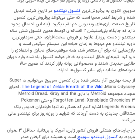
کیفیت کنسول‌های دستی روبه‌رو باشیم هم خودش ایده خوبی بود.
سوییچ اکنون به پرفروش‌ترین
کنسول نینتندو
در تاریخ شرکت تبدیل
شده و شرایط آنقدر محیا است که حتی می‌تواند پرفروش‌ترین کنسول
تاریخ صنعت بازی‌های ویدیویی هم لقب بگیرد. (بله این احتمال وجود
دارد که جایگاه پلی‌استیشن 2 افسانه‌ای توسط همین کنسول شش ساله
نینتندو از دست برود). علاوه بر فروش سخت‌افزاری، حتی سودآورترین
دوره نینتندو هم مربوط به زمان حیات این سیستم سرگرمی است و
بازی‌هایی که برای آن منتشر شد، همه موفقیت‌های تجاری و انتقادی را
درو کرد. تیم‌های خلاق نینتندو به خاطر عرضه کنسول یادشده وارد دوران
طلایی جدیدی شدند و محصولاتی روانه بازار کردند که همین حالا
نمونه‌های مشابه برای سایر کنسول‌ها ندارند.
از جمله بهترین آثار منتشر شده برای کنسول سوییچ می‌توانیم به Super
Mario Odyssey،
The Legend of Zelda: Breath of the Wild
، احیای
مجدد مجموعه Metroid با بازی Metroid Dread، Kirby and the
Forgotten Land، Xenoblade Chronicles 3 و حتی Pokemon
Legends Arceus اشاره کنیم که همگی نه تنها طرفداران قدیمی بلکه
مشتاقان جدیدی به دست آوردند که شرایط را روز‌به‌روز برای نینتندو عالی
می‌کنند.
در چارت‌های هفتگی فروش کشور ژاپن، آمریکا یا بریتانیا، حداقل 3 عنوان
مربوط به
کنسول نینتندو سوییچ
است و همیشه برای گرفتن صدر