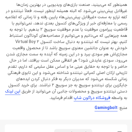
همینطور که می‌بینید، صنعت بازی‌های ویدیویی در بهترین‌ زمان‌ها
غیرقابل پیش‌بینی می‌شود که البته همیشه اینطور نیست. فعلاً نینتندو در
کفه ترازو به سمت «غیرقابل پیش‌بینی‌ها» پایین رفته و تا زمانی که اعلامیه
رسمی یا معارفه‌‌ای خبر از ویژگی‌های کنسول بعدی ندهد، نمی‌توانیم با
قاطعیت پیرامون موفقیت یا عدم موفقیت سوییچ 2 بدهیم. با توجه به
همه چیزهایی که می‌دانیم و می‌توانیم از مصاحبه‌های گوناگون استنباط
کنیم، بهتر نیست که نینتندو به دنبال ساخت کنسول Virtual Boy 2
خودش به عنوان جانشین معنوی سوییچ باشد تا از محصول واقعیت
مجازی‌اش هم سودی ببرد و در این زمینه که آینده به سمت مجازی شدن
می‌رود، سودی عایدش شود؟ هر اتفاقی ممکن است بیافتد، اما در حال
حاضر و با توجه به حقایق عینی ما و اساس عقل سلیمی که داریم، تقدم
تاریخی ارکان اصلی کمپانی نینتندو شناخته می‌شود و این تابوی فرهنگی
زمانی شکسته می‌شود که مدیران دیگر به فکر دنبال کردن ایده‌های
جایگزین برای نینتندو سوییچ به جز سوییچ 2 نباشند. برای خرید کنسول
دستی نینتندو سوییچ و محصولات جانبی آن می‌توانید از طریق
این لینک
به واسطه
فروشگاه دراگون شاپ
اقدام فرمایید.
منبع:
Gamingbolt