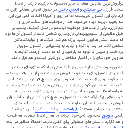
پرفروش‌ترین عناوین هفته با سایر محصولات درگیری دارند. از لحاظ
سخت‌افزاری،
پلی‌استیشن
و
ایکس باکس
در جدول فروش هفتگی ژاپن به
گرد پای این کنسول نمی‌رسند؛ اما در اروپا و آمریکا اختلاف کمی بین این
سه رقیب دیرینه دیده می‌شود. جدا از موفقیت‌های سخت‌افزاری و
نرم‌افزاری، یکی از علت‌های موفقیت نینتندو در نسل گذشته، پشتیبانی
خیل عظیمی از استودیوی‌های بازی‌سازی شخص ثالث از کنسول‌ آن‌ها بود
که باعث انتشار عناوین نسبتاً بزرگ هم شد. شرکت‌ها و تولید‌کنندگان
شخص ثالث در ابتدا با اکراه و تردید به پشتیبانی از کنسول سوییچ
پرداختند و سپس با توجه به بازخوردی که به دست آوردند، کتابخانه
عناوین خودشان را در اختیار مخاطبان پورتابلی نینتندو هم قرار دادند.
با این وجود، حتی نظریه برخی از افراد مبنی بر اینکه «بازی‌های نینتندو
فقط روی کنسول‌های نینتندو به فروش می‌رسند» هم از بین رفت و دیدیم
که چگونه برخی از محصولات به خوبی روی سوییچ فروش می‌کنند. این
یک نقطه عطف باورنکردنی برای کمپانی ژآپنی مورد بحث ما بود و توانست
به واسطه 120 میلیون مخاطبی که در سراسر جهان دارد، تضمینی به
شرکت‌های بزرگ ارائه دهد که «کنسول ما هیچ کم و کاستی از لحاظ میزان
فروش نسبت به رقبایمان ندارد». حالا بحث اینجا است که رقیب‌های
نینتندو چه کسانی هستند؟
پلی‌استیشن
و
ایکس باکس
؟ این دو اصلاً
رقیبی
سوییچ
محسوب نمی‌شود، چراکه ما هم از لحاظ کیفیت، هم قیمت
و هم کارکرد داستان‌های متفاوتی برای گفتن دارند. احتمالاً منظور در اینجا
کنسول دستی استیم دک
است که رقابت تنگاتنگی در آینده با نینتندو