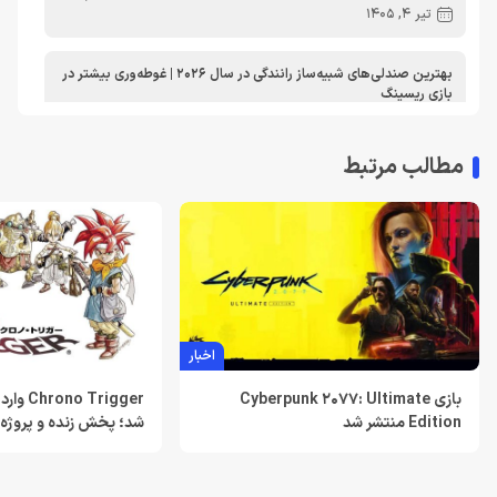
تیر 4, 1405
بهترین صندلی‌های شبیه‌ساز رانندگی در سال 2026 | غوطه‌وری بیشتر در
بازی ریسینگ
اردیبهشت 30, 1405
مطالب مرتبط
معرفی دی ان اس برای ایکس باکس | بهترین dns برای اتصال پایدارتر
به Xbox Live در ایران
تیر 30, 1404
بهترین دی ان اس برای پلی استیشن | معرفی dns برای PS5
تیر 30, 1404
اخبار
لغو توسعه بازی Just Cause 5 توسط اسکوئر انیکس
خرداد 22, 1404
بازی Cyberpunk 2077: Ultimate
Trigger
Edition منتشر شد
شد؛ پخش زنده و پروژه‌ه
Resident Evil Requiem؛ پرهزینه‌ ترین بازی تاریخ کپکام؟
است
خرداد 22, 1404