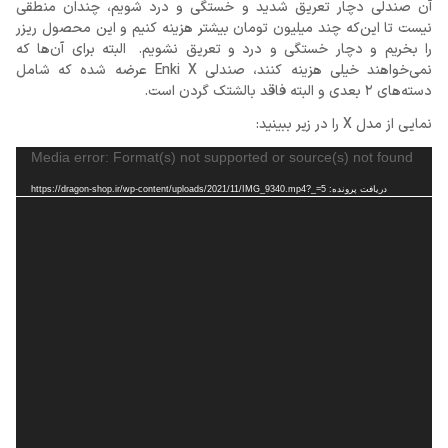
آن صندلی دچار تعریق شدید و خستگی و درد شویم، چندان منطقی
نیست تا این‌که چند میلیون تومان بیشتر هزینه کنیم و این محصول ریزر
را بخریم و دچار خستگی و درد و تعریق نشویم. البته برای آن‌ها که
نمی‌خواهند خیلی هزینه کنند، صندلی Enki X عرضه شده که شامل
دسته‌های 2 بعدی و البته فاقد بالشتک گردن است.
نمایی از مدل X را در زیر ببینید:
نمایشگر
Media error: Format(s) not supported or source(s) not found
ویدیو
دریافت پرونده: https://dragon-shop.ir/wp-content/uploads/2021/11/IMG_9340.mp4?_=5