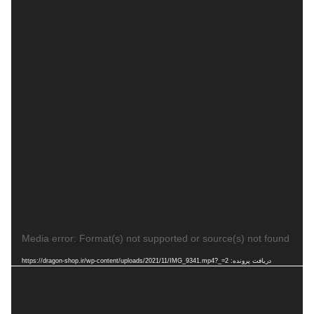
نمایشگر
Media error: Format(s) not supported or source(s) not found
ویدیو
دریافت پرونده: https://dragon-shop.ir/wp-content/uploads/2021/11/IMG_9341.mp4?_=2