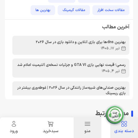
مقالات سخت افزار
مقالات گیمینگ
بهترین ها
راهنمای خرید
اخبار دوربین و تجهیزات عکاسی و فیلمبرداری
آخرین مطالب
مطالب آموزشی
مطالب آموزشی کامپیوتر
مقایسه ها
بهترین dnsها برای بازی آنلاین و دانلود بازی در سال 2026
مطالب آموزشی ایکس باکس
تیر 17, 1405
رسمی؛ قیمت نهایی بازی GTA VI و جزئیات نسخه‌ی آلتیمیت اعلام شد
تیر 4, 1405
بهترین صندلی‌های شبیه‌ساز رانندگی در سال 2026 | غوطه‌وری بیشتر در
بازی ریسینگ
اردیبهشت 30, 1405
مطالب مرتبط
معرفی دی ان اس برای ایکس باکس | بهترین dns برای اتصال پایدارتر
به Xbox Live در ایران
تیر 30, 1404
دسته بندی
منو
سبدخرید
ورود