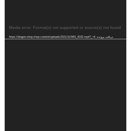
نمایشگر
Media error: Format(s) not supported or source(s) not found
ویدیو
دریافت پرونده: https://dragon-shop.ir/wp-content/uploads/2021/11/IMG_9332.mp4?_=4