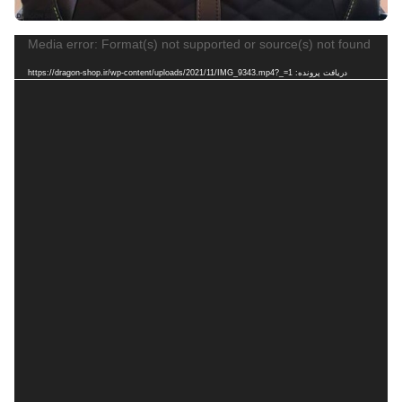
نمایشگر
Media error: Format(s) not supported or source(s) not found
ویدیو
دریافت پرونده: https://dragon-shop.ir/wp-content/uploads/2021/11/IMG_9343.mp4?_=1