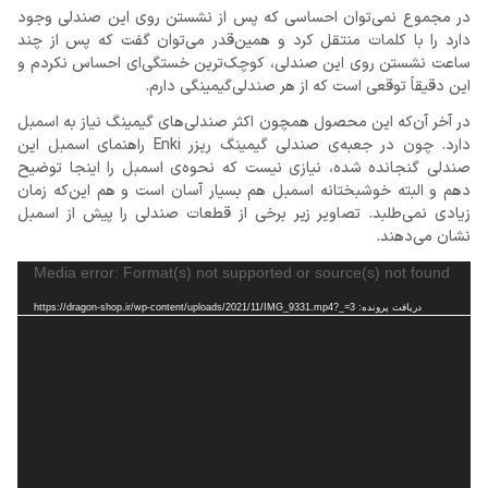
در مجموع نمی‌توان احساسی که پس از نشستن روی این صندلی وجود
دارد را با کلمات منتقل کرد و همین‌قدر می‌توان گفت که پس از چند
ساعت نشستن روی این صندلی، کوچک‌ترین خستگی‌ای احساس نکردم و
این دقیقاً توقعی است که از هر صندلی‌گیمینگی دارم.
در آخر آن‌که این محصول همچون اکثر صندلی‌های گیمینگ نیاز به اسمبل
دارد. چون در جعبه‌ی صندلی گیمینگ ریزر Enki راهنمای اسمبل این
صندلی گنجانده شده، نیازی نیست که نحوه‌ی اسمبل را اینجا توضیح
دهم و البته خوشبختانه اسمبل هم بسیار آسان است و هم این‌که زمان
زیادی نمی‌طلبد. تصاویر زیر برخی از قطعات صندلی را پیش از اسمبل
نشان می‌دهند.
نمایشگر
Media error: Format(s) not supported or source(s) not found
ویدیو
دریافت پرونده: https://dragon-shop.ir/wp-content/uploads/2021/11/IMG_9331.mp4?_=3