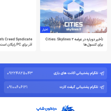
بهترین دی ان اس برای پلی استیشن | معرفی dns برای PS5
تیر 30, 1404
اخبار
لغو توسعه بازی Just Cause 5 توسط اسکوئر انیکس
خرداد 22, 1404
تأخیر دوباره در عرضه Cities: Skylines 2
آذر برای PC رایگان است
برای کنسول‌ها
Resident Evil Requiem؛ پرهزینه‌ ترین بازی تاریخ کپکام؟
خرداد 22, 1404
دشمن جدید Resident Evil Requiem؛ قدرتمند تر و ترسناک‌ تر از
Nemesis
09224825043
تلگرام پشتیبانی اکانت های بازی
خرداد 22, 1404
09100606121
تلگرام پشتیبانی گیفت کارت
ادلر: The Outer Worlds 2 تجربه‌ای تازه و کمتر کمدی خواهد بود
خرداد 22, 1404
دلایل شکست Dragon Age: The Veilguard از زبان جیسون شرایر