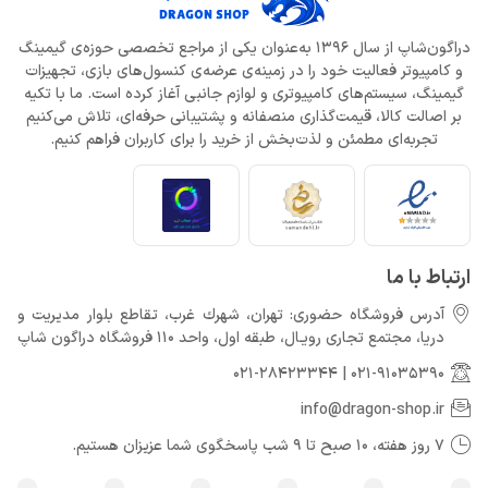
خرداد 22, 1404
دراگون‌شاپ از سال 1396 به‌عنوان یکی از مراجع تخصصی حوزه‌ی گیمینگ
و کامپیوتر فعالیت خود را در زمینه‌ی عرضه‌ی کنسول‌های بازی، تجهیزات
افزایش قیمت بازی‌ها؛ آیا Xbox بازیکنان را به Game Pass سوق
می‌دهد؟
گیمینگ، سیستم‌های کامپیوتری و لوازم جانبی آغاز کرده است. ما با تکیه
خرداد 22, 1404
بر اصالت کالا، قیمت‌گذاری منصفانه و پشتیبانی حرفه‌ای، تلاش می‌کنیم
تجربه‌ای مطمئن و لذت‌بخش از خرید را برای کاربران فراهم کنیم.
Call of Duty: Black Ops 7 برای کنسول‌های نسل هشتم هم می‌آید
خرداد 22, 1404
ارتباط با ما
آدرس فروشگاه حضوری: تهران، شهرك غرب، تقاطع بلوار مدیریت و
دريا، مجتمع تجارى رويـال، طبقه اول، واحد 110 فروشگاه دراگون شاپ
021-28423344
|
021-91035390
info@dragon-shop.ir
7 روز هفته، 10 صبح تا 9 شب پاسخگوی شما عزیزان هستیم.