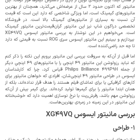
از همان ابتدا برای تجربه‌ای نوین از بازی در دسترس گیمرها قرار گرفت. این
مانیتور که اکنون حدود 2 سال از عرضه‌اش می‌گذرد، همچنان از بهترین
مانیتورهای گیمینگ است، اما ویژگی شاخصی که دارد این است که قیمت
آن نسبت به بسیاری از مانیتورهای گیمینگ بالا است. در فروشگاه
تخصصی دراگون شاپ نیز این مانیتور گران‌قیمت‌ترین مانیتور گیمینگ
است. می‌خواهیم در این نوشتار به بررسی مانیتور ایسوس XG49VQ
بپردازیم و ببینیم این مانیتور ایسوس سری ROG نسبت به قیمتی که دارد
تا چه حد راضی‌کننده است.
اما قبل از آن‌که به سروقت بررسی این مانیتور برویم این نکته را ذکر کنم
که نباید رزولوشن این مانیتور 49 اینچی را با مانیتورهای 49 اینچیِ دیگر
از جمله Philips Brilliance 499P9H قیاس کرد، چرا که کارشناسان
ایسوس در طراحی مانیتور 49 اینچی‌شان، افرادی که خواهان مانیتور برای
کارهای گرافیکی یا برای تماشای فیلم هستند را هدف قرار نداده‌اند، بلکه از
همان ابتدا مانیتور را برای گیمرها تولید کرده‌اند. برای گیمر بیش از آن‌که
رزولوشن مهم باشد، رفرش‌ریت یا نرخ نوسازی اهمیت دارد که خوشبختانه
این مانیتور در این زمینه در زمره‌ی بهترین‌هاست.
بررسی مانیتور ایسوس XG49VQ
1- طراحی
مانیتورهای ایسوس در چند سال اخیر همواره مانیتورهایی شیک و جذاب