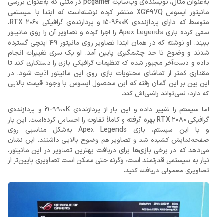
به‌عنوان مثال، نویسنده‌ی وب‌سایت pcgamer در متنی که به‌عنوان بررسی
مانیتور ایسوس XG49VQ منتشر کرده نوشته‌است که ابتدا با سیستمی
متوسط که دارای پردازنده‌ی i5-9600K و پردازنده‌ی گرافیکی RTX 2060،
سعی کرده بازی Apex Legends را اجرا کرده و تصاویر آن را روی مانیتور
ببیند. او نوشته که در همان ابتدا تصاویر روی مانیتور 49 اینچی گسترده
شدند و وضوح تا حد چشمگیری پایین آمد. او یک سری تغییرات انجام
داده و دست‌آخر مجبور شده که تنظیمات گرافیکی بازی را دستکاری کند تا
مقداری کمتر از تماشای محتویات بازی روی این مانیتور اذیت شود. در
این بین بر این گمان رفته که این محصول ایسوس با وجود قیمت بالایی
که دارد، نمی‌تواند راضی‌اش کند.
اما سیستم را تغییر داده و این بار از پردازنده‌ی i9-9900K و پردازنده‌ی
گرافیکی RTX 2080 بهره گرفته و کاملاً تفاوت را احساس کرده‌است. این بار
و با این سیستم، بازی Apex Legends به‌شکل مناسبی روی
صفحه‌نمایش کشیده شد و تصاویر هم وضوح بالایی داشتند. این نشان
می‌دهد که در برخی بازی‌ها برای دریافت بهترین تصاویر در این مانیتور،
نیاز به سیستمی قدرتمند است، وگرنه حتی ممکن است تصاویری پایین‌تر از
تصاویری معمولی دریافت کنید.