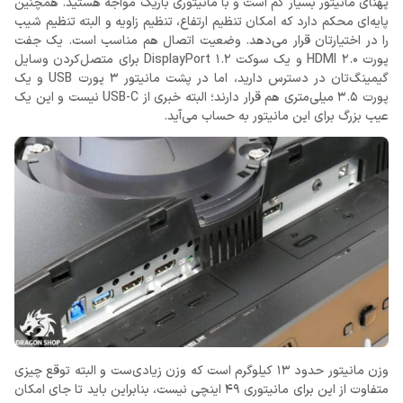
پهنای مانیتور بسیار کم است و با مانیتوری باریک مواجه هستید. همچنین
پایه‌ای محکم دارد که امکان تنظیم ارتفاع، تنظیم زاویه و البته تنظیم شیب
را در اختیارتان قرار می‌دهد. وضعیت اتصال هم مناسب است. یک جفت
پورت HDMI 2.0 و یک سوکت DisplayPort 1.2 برای متصل‌کردن وسایل
گیمینگ‌تان در دسترس دارید، اما در پشت مانیتور 3 پورت USB و یک
پورت 3.5 میلی‌متری هم قرار دارند؛ البته خبری از USB-C نیست و این یک
عیب بزرگ برای این مانیتور به حساب می‌آید.
وزن مانیتور حدود 13 کیلوگرم است که وزن زیادی‌ست و البته توقع چیزی
متفاوت از این برای مانیتوری 49 اینچی نیست، بنابراین باید تا جای امکان